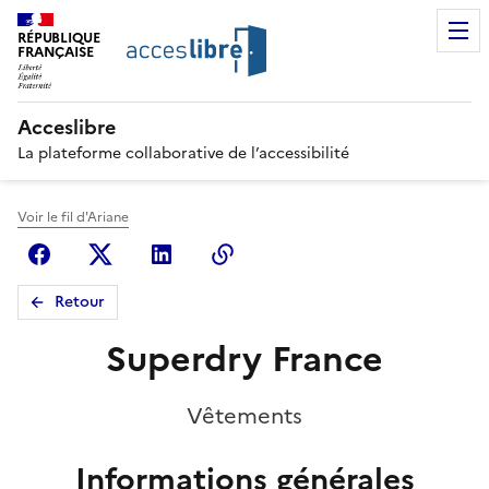
RÉPUBLIQUE
FRANÇAISE
Acceslibre
La plateforme collaborative de l’accessibilité
Voir le fil d'Ariane
Facebook
X (anciennement Twitter)
Linkedin
Copier le lien
Retour
Superdry France
Vêtements
Informations générales