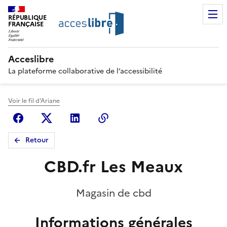
RÉPUBLIQUE
FRANÇAISE
Acceslibre
La plateforme collaborative de l’accessibilité
Voir le fil d'Ariane
Facebook
X (anciennement Twitter)
Linkedin
Copier le lien
Retour
CBD.fr Les Meaux
Magasin de cbd
Informations générales