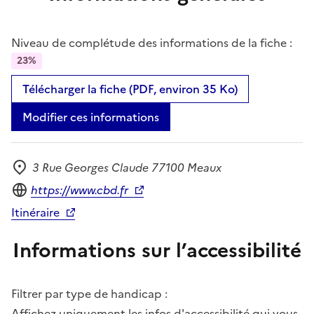
Niveau de complétude des informations de la fiche :
23%
Télécharger la fiche (PDF, environ 35 Ko)
Modifier ces informations
3 Rue Georges Claude 77100 Meaux
Adresse
Site internet
https://www.cbd.fr
Itinéraire
Informations sur l’accessibilité
Filtrer par type de handicap :
Affichez uniquement les infos d'accessibilité qui vous