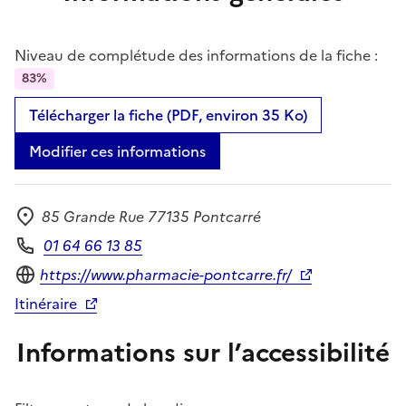
Niveau de complétude des informations de la fiche :
83%
Télécharger la fiche (PDF, environ 35 Ko)
Modifier ces informations
85 Grande Rue 77135 Pontcarré
Adresse
01 64 66 13 85
Téléphone
Site internet
https://www.pharmacie-pontcarre.fr/
Itinéraire
Informations sur l’accessibilité