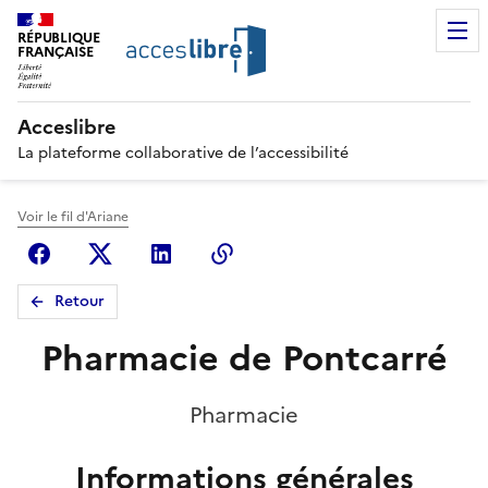
RÉPUBLIQUE
FRANÇAISE
Acceslibre
La plateforme collaborative de l’accessibilité
Voir le fil d'Ariane
Facebook
X (anciennement Twitter)
Linkedin
Copier le lien
Retour
Pharmacie de Pontcarré
Pharmacie
Informations générales