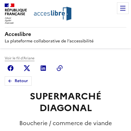
RÉPUBLIQUE
FRANÇAISE
Acceslibre
La plateforme collaborative de l’accessibilité
Voir le fil d'Ariane
Facebook
X (anciennement Twitter)
Linkedin
Copier le lien
Retour
SUPERMARCHÉ
DIAGONAL
Boucherie / commerce de viande