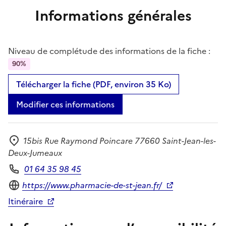
Informations générales
Niveau de complétude des informations de la fiche :
90%
Télécharger la fiche (PDF, environ 35 Ko)
Modifier ces informations
15bis Rue Raymond Poincare 77660 Saint-Jean-les-
Adresse
Deux-Jumeaux
01 64 35 98 45
Téléphone
Site internet
https://www.pharmacie-de-st-jean.fr/
Itinéraire