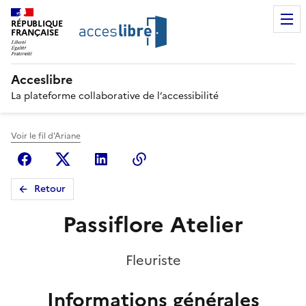
RÉPUBLIQUE
FRANÇAISE
Acceslibre
La plateforme collaborative de l’accessibilité
Voir le fil d'Ariane
Facebook
X (anciennement Twitter)
Linkedin
Copier le lien
Retour
Passiflore Atelier
Fleuriste
Informations générales