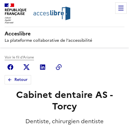
RÉPUBLIQUE
FRANÇAISE
Acceslibre
La plateforme collaborative de l’accessibilité
Voir le fil d'Ariane
Facebook
X (anciennement Twitter)
Linkedin
Copier le lien
Retour
Cabinet dentaire AS -
Torcy
Dentiste, chirurgien dentiste