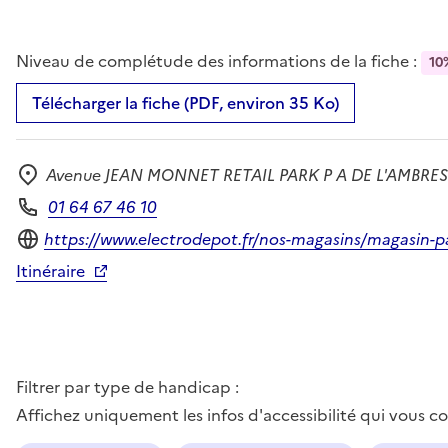
Niveau de complétude des informations de la fiche :
10
Télécharger la fiche (PDF, environ 35 Ko)
Avenue JEAN MONNET RETAIL PARK P A DE L'AMBRESI
Adresse
01 64 67 46 10
Téléphone
Site internet
https://www.electrodepot.fr/nos-magasins/magasin-pari
Itinéraire
Filtrer par type de handicap :
Affichez uniquement les infos d'accessibilité qui vous 