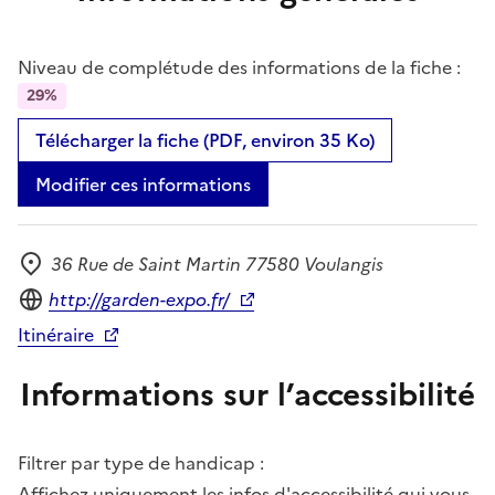
Niveau de complétude des informations de la fiche :
29%
Télécharger la fiche (PDF, environ 35 Ko)
Modifier ces informations
36 Rue de Saint Martin 77580 Voulangis
Adresse
Site internet
http://garden-expo.fr/
Itinéraire
Informations sur l’accessibilité
Filtrer par type de handicap :
Affichez uniquement les infos d'accessibilité qui vous