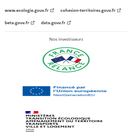
www.ecologie.gouv.fr
cohesion-territoires.gouv.fr
beta.gouv.fr
data.gouv.fr
Nos investisseurs