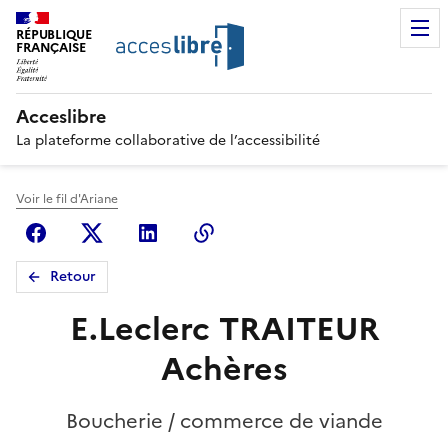
RÉPUBLIQUE
FRANÇAISE
Acceslibre
La plateforme collaborative de l’accessibilité
Voir le fil d'Ariane
Facebook
X (anciennement Twitter)
Linkedin
Copier le lien
Retour
E.Leclerc TRAITEUR
Achères
Boucherie / commerce de viande