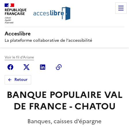
RÉPUBLIQUE
FRANÇAISE
Acceslibre
La plateforme collaborative de l’accessibilité
Voir le fil d'Ariane
Facebook
X (anciennement Twitter)
Linkedin
Copier le lien
Retour
BANQUE POPULAIRE VAL
DE FRANCE - CHATOU
Banques, caisses d'épargne