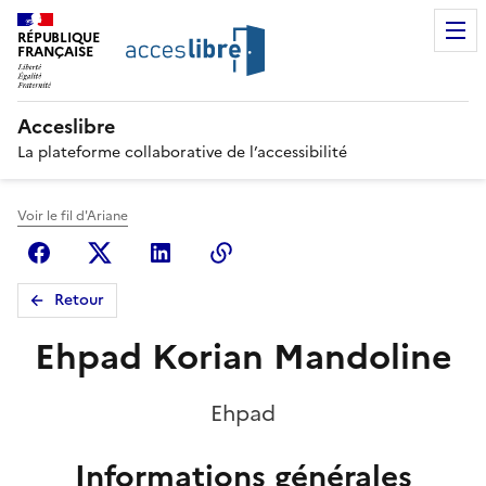
RÉPUBLIQUE
FRANÇAISE
Acceslibre
La plateforme collaborative de l’accessibilité
Voir le fil d'Ariane
Facebook
X (anciennement Twitter)
Linkedin
Copier le lien
Retour
Ehpad Korian Mandoline
Ehpad
Informations générales