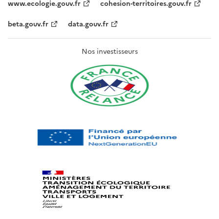
www.ecologie.gouv.fr
cohesion-territoires.gouv.fr
beta.gouv.fr
data.gouv.fr
Nos investisseurs