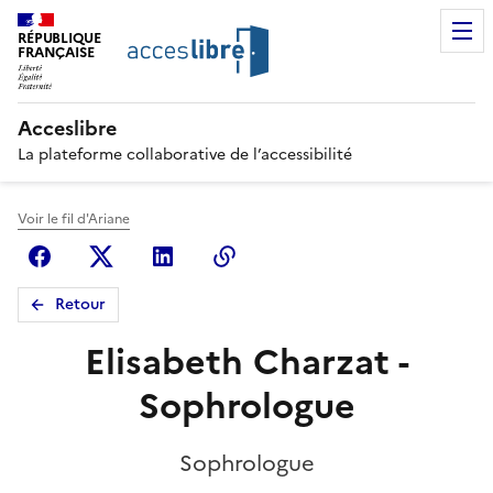
RÉPUBLIQUE
FRANÇAISE
Acceslibre
La plateforme collaborative de l’accessibilité
Voir le fil d'Ariane
Facebook
X (anciennement Twitter)
Linkedin
Copier le lien
Retour
Elisabeth Charzat -
Sophrologue
Sophrologue