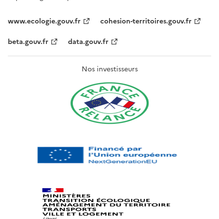
www.ecologie.gouv.fr
cohesion-territoires.gouv.fr
beta.gouv.fr
data.gouv.fr
Nos investisseurs