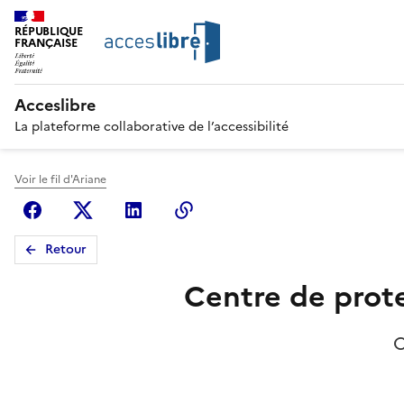
RÉPUBLIQUE
FRANÇAISE
Acceslibre
La plateforme collaborative de l’accessibilité
Voir le fil d'Ariane
Facebook
X (anciennement Twitter)
Linkedin
Copier le lien
Retour
Centre de prote
C