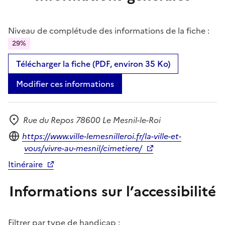
Niveau de complétude des informations de la fiche :
29%
Télécharger la fiche (PDF, environ 35 Ko)
Modifier ces informations
Rue du Repos 78600 Le Mesnil-le-Roi
Adresse
Site internet
https://www.ville-lemesnilleroi.fr/la-ville-et-
vous/vivre-au-mesnil/cimetiere/
Itinéraire
Informations sur l’accessibilité
Filtrer par type de handicap :