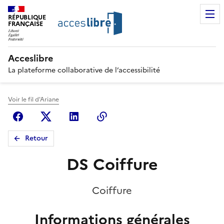
RÉPUBLIQUE
FRANÇAISE
Acceslibre
La plateforme collaborative de l’accessibilité
Voir le fil d'Ariane
Facebook
X (anciennement Twitter)
Linkedin
Copier le lien
Retour
DS Coiffure
Coiffure
Informations générales