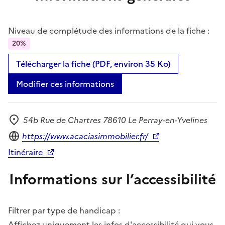
Niveau de complétude des informations de la fiche :
20%
Télécharger la fiche (PDF, environ 35 Ko)
Modifier ces informations
54b Rue de Chartres 78610 Le Perray-en-Yvelines
Adresse
Site internet
https://www.acaciasimmobilier.fr/
Itinéraire
Informations sur l’accessibilité
Filtrer par type de handicap :
Affichez uniquement les infos d'accessibilité qui vous