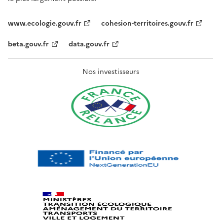
www.ecologie.gouv.fr
cohesion-territoires.gouv.fr
beta.gouv.fr
data.gouv.fr
Nos investisseurs