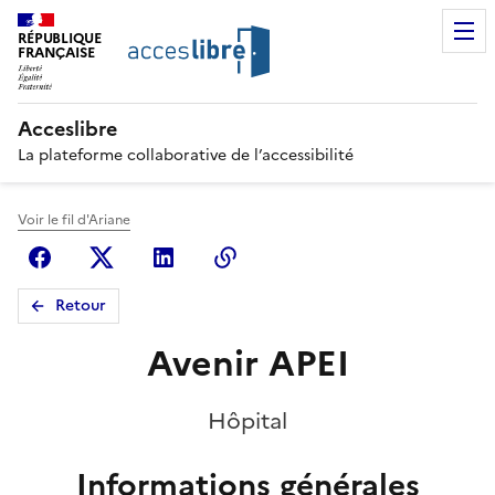
RÉPUBLIQUE
FRANÇAISE
Acceslibre
La plateforme collaborative de l’accessibilité
Voir le fil d'Ariane
Facebook
X (anciennement Twitter)
Linkedin
Copier le lien
Retour
Avenir APEI
Hôpital
Informations générales