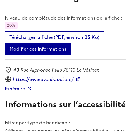
Niveau de complétude des informations de la fiche :
26%
Télécharger la fiche (PDF, environ 35 Ko)
Modifier ces informations
43 Rue Alphonse Pallu 78110 Le Vésinet
Adresse
Site internet
https://www.avenirapei.org/
Itinéraire
Informations sur l’accessibilité
Filtrer par type de handicap :
Affichez uniquement les infos d'accessibilité qui vous