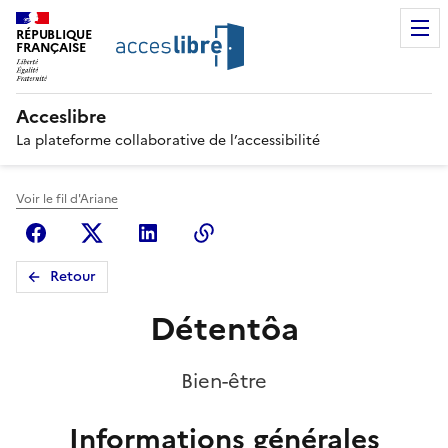
RÉPUBLIQUE
FRANÇAISE
Acceslibre
La plateforme collaborative de l’accessibilité
Voir le fil d'Ariane
Facebook
X (anciennement Twitter)
Linkedin
Copier le lien
Retour
Détentôa
Bien-être
Informations générales