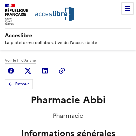
RÉPUBLIQUE
FRANÇAISE
Acceslibre
La plateforme collaborative de l’accessibilité
Voir le fil d'Ariane
Facebook
X (anciennement Twitter)
Linkedin
Copier le lien
Retour
Pharmacie Abbi
Pharmacie
Informations générales