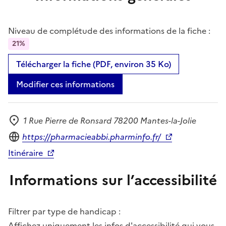
Niveau de complétude des informations de la fiche :
21%
Télécharger la fiche (PDF, environ 35 Ko)
Modifier ces informations
1 Rue Pierre de Ronsard 78200 Mantes-la-Jolie
Adresse
Site internet
https://pharmacieabbi.pharminfo.fr/
Itinéraire
Informations sur l’accessibilité
Filtrer par type de handicap :
Affichez uniquement les infos d'accessibilité qui vous