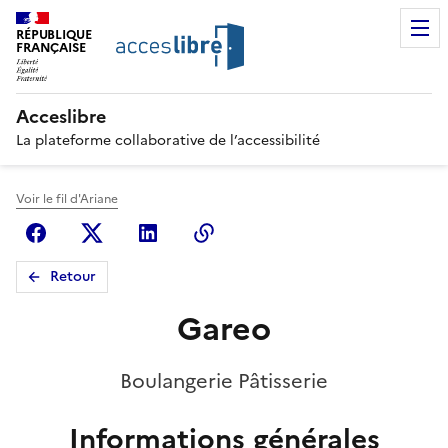
RÉPUBLIQUE
FRANÇAISE
Acceslibre
La plateforme collaborative de l’accessibilité
Voir le fil d'Ariane
Facebook
X (anciennement Twitter)
Linkedin
Copier le lien
Retour
Gareo
Boulangerie Pâtisserie
Informations générales