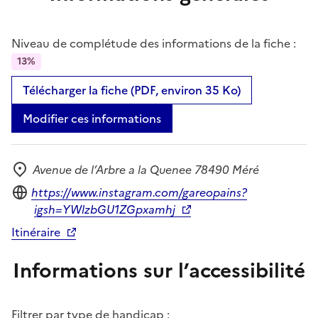
Niveau de complétude des informations de la fiche :
13%
Télécharger la fiche (PDF, environ 35 Ko)
Modifier ces informations
Avenue de l’Arbre a la Quenee 78490 Méré
Adresse
Site internet
https://www.instagram.com/gareopains?
igsh=YWlzbGU1ZGpxamhj
Itinéraire
Informations sur l’accessibilité
Filtrer par type de handicap :