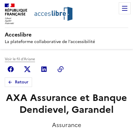
RÉPUBLIQUE
FRANÇAISE
Acceslibre
La plateforme collaborative de l’accessibilité
Voir le fil d'Ariane
Facebook
X (anciennement Twitter)
Linkedin
Copier le lien
Retour
AXA Assurance et Banque
Dendievel, Garandel
Assurance