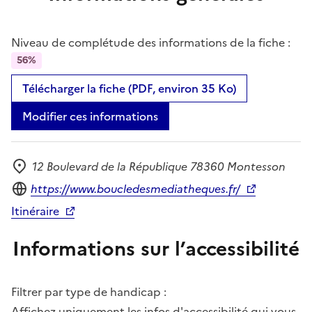
Niveau de complétude des informations de la fiche :
56%
Télécharger la fiche (PDF, environ 35 Ko)
Modifier ces informations
12 Boulevard de la République 78360 Montesson
Adresse
Site internet
https://www.boucledesmediatheques.fr/
Itinéraire
Informations sur l’accessibilité
Filtrer par type de handicap :
Affichez uniquement les infos d'accessibilité qui vous