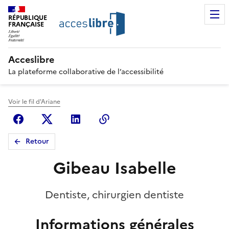
RÉPUBLIQUE
FRANÇAISE
Acceslibre
La plateforme collaborative de l’accessibilité
Voir le fil d'Ariane
Facebook
X (anciennement Twitter)
Linkedin
Copier le lien
Retour
Gibeau Isabelle
Dentiste, chirurgien dentiste
Informations générales