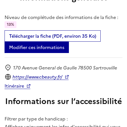
Niveau de complétude des informations de la fiche :
13%
Télécharger la fiche (PDF, environ 35 Ko)
Modifier ces informations
170 Avenue General de Gaulle 78500 Sartrouville
Adresse
Site internet
https://www.cbeauty.fr/
Itinéraire
Informations sur l’accessibilité
Filtrer par type de handicap :
Affichez uniquement les infos d'accessibilité qui vous