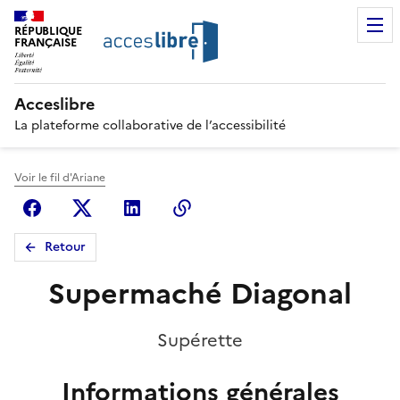
RÉPUBLIQUE
FRANÇAISE
Acceslibre
La plateforme collaborative de l’accessibilité
Voir le fil d'Ariane
Facebook
X (anciennement Twitter)
Linkedin
Copier le lien
Retour
Supermaché Diagonal
Supérette
Informations générales