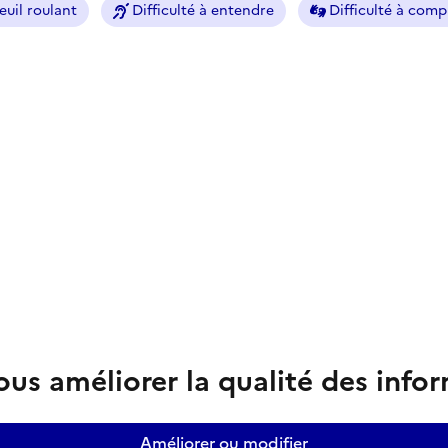
euil roulant
Difficulté à entendre
Difficulté à com
us améliorer la qualité des info
Améliorer ou modifier