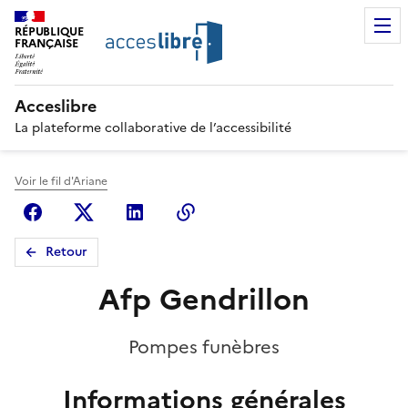
RÉPUBLIQUE
FRANÇAISE
Acceslibre
La plateforme collaborative de l’accessibilité
Voir le fil d'Ariane
Facebook
X (anciennement Twitter)
Linkedin
Copier le lien
Retour
Afp Gendrillon
Pompes funèbres
Informations générales