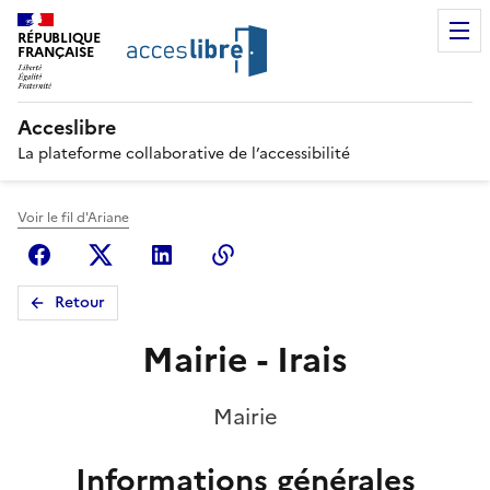
RÉPUBLIQUE
FRANÇAISE
Acceslibre
La plateforme collaborative de l’accessibilité
Voir le fil d'Ariane
Facebook
X (anciennement Twitter)
Linkedin
Copier le lien
Retour
Mairie - Irais
Mairie
Informations générales