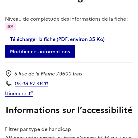
Niveau de complétude des informations de la fiche :
9%
Télécharger la fiche (PDF, environ 35 Ko)
Modifier ces informations
5 Rue de la Mairie 79600 Irais
Adresse
05 49 67 46 11
Téléphone
Itinéraire
Informations sur l’accessibilité
Filtrer par type de handicap :
Affichez uniquement les infos d'accessibilité qui vous