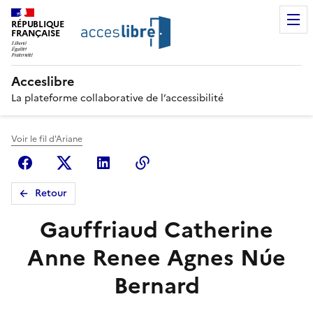
RÉPUBLIQUE
FRANÇAISE
Acceslibre
La plateforme collaborative de l’accessibilité
Voir le fil d'Ariane
Facebook
X (anciennement Twitter)
Linkedin
Copier le lien
Retour
Gauffriaud Catherine
Anne Renee Agnes Núe
Bernard