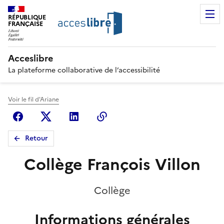
RÉPUBLIQUE
FRANÇAISE
Acceslibre
La plateforme collaborative de l’accessibilité
Voir le fil d'Ariane
Facebook
X (anciennement Twitter)
Linkedin
Copier le lien
Retour
Collège François Villon
Collège
Informations générales