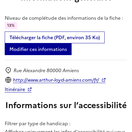
Niveau de complétude des informations de la fiche :
13%
Télécharger la fiche (PDF, environ 35 Ko)
Modifier ces informations
Rue Alexandre 80000 Amiens
Adresse
Site internet
http://www.arthur-loyd-amiens.com/fr/
Itinéraire
Informations sur l’accessibilité
Filtrer par type de handicap :
Affichez uniquement les infos d'accessibilité qui vous