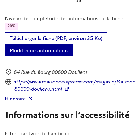
Niveau de complétude des informations de la fiche :
29%
Télécharger la fiche (PDF, environ 35 Ko)
Modifier ces informations
64 Rue du Bourg 80600 Doullens
Adresse
Site internet
https://www.maisondelapresse.com/magasin/Maisond
80600-doullens.html
Itinéraire
Informations sur l’accessibilité
Filtrer par type de handicap :