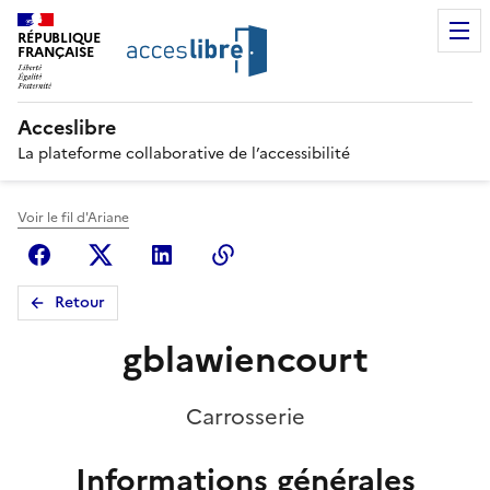
RÉPUBLIQUE
FRANÇAISE
Acceslibre
La plateforme collaborative de l’accessibilité
Voir le fil d'Ariane
Facebook
X (anciennement Twitter)
Linkedin
Copier le lien
Retour
gblawiencourt
Carrosserie
Informations générales