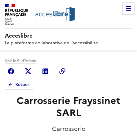
RÉPUBLIQUE
FRANÇAISE
Acceslibre
La plateforme collaborative de l’accessibilité
Voir le fil d'Ariane
Facebook
X (anciennement Twitter)
Linkedin
Copier le lien
Retour
Carrosserie Frayssinet
SARL
Carrosserie