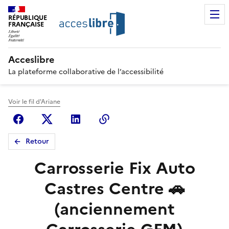
RÉPUBLIQUE
FRANÇAISE
Acceslibre
La plateforme collaborative de l’accessibilité
Voir le fil d'Ariane
Facebook
X (anciennement Twitter)
Linkedin
Copier le lien
Retour
Carrosserie Fix Auto
Castres Centre 🚗
(anciennement