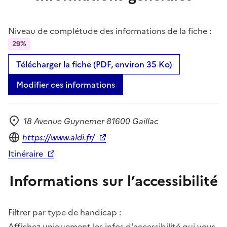
Niveau de complétude des informations de la fiche :
29%
Télécharger la fiche (PDF, environ 35 Ko)
Modifier ces informations
18 Avenue Guynemer 81600 Gaillac
Adresse
Site internet
https://www.aldi.fr/
Itinéraire
Informations sur l’accessibilité
Filtrer par type de handicap :
Affichez uniquement les infos d'accessibilité qui vous