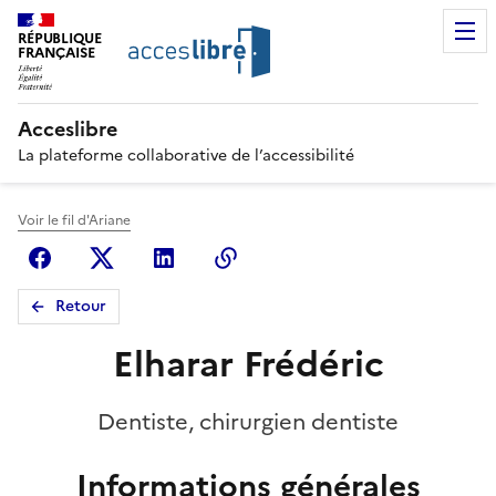
RÉPUBLIQUE
FRANÇAISE
Acceslibre
La plateforme collaborative de l’accessibilité
Voir le fil d'Ariane
Facebook
X (anciennement Twitter)
Linkedin
Copier le lien
Retour
Elharar Frédéric
Dentiste, chirurgien dentiste
Informations générales