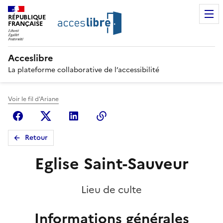
RÉPUBLIQUE
FRANÇAISE
Acceslibre
La plateforme collaborative de l’accessibilité
Voir le fil d'Ariane
Facebook
X (anciennement Twitter)
Linkedin
Copier le lien
Retour
Eglise Saint-Sauveur
Lieu de culte
Informations générales