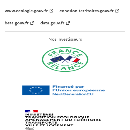
www.ecologie.gouv.fr
cohesion-territoires.gouv.fr
beta.gouv.fr
data.gouv.fr
Nos investisseurs