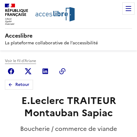
RÉPUBLIQUE
FRANÇAISE
Acceslibre
La plateforme collaborative de l’accessibilité
Voir le fil d'Ariane
Facebook
X (anciennement Twitter)
Linkedin
Copier le lien
Retour
E.Leclerc TRAITEUR
Montauban Sapiac
Boucherie / commerce de viande