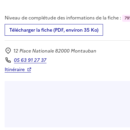
Niveau de complétude des informations de la fiche :
79
Télécharger la fiche (PDF, environ 35 Ko)
12 Place Nationale 82000 Montauban
Adresse
05 63 91 27 37
Téléphone
Itinéraire