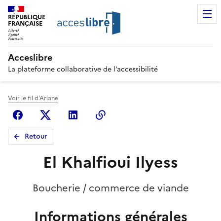
RÉPUBLIQUE
FRANÇAISE
Acceslibre
La plateforme collaborative de l’accessibilité
Voir le fil d'Ariane
Facebook
X (anciennement Twitter)
Linkedin
Copier le lien
Retour
El Khalfioui Ilyess
Boucherie / commerce de viande
Informations générales