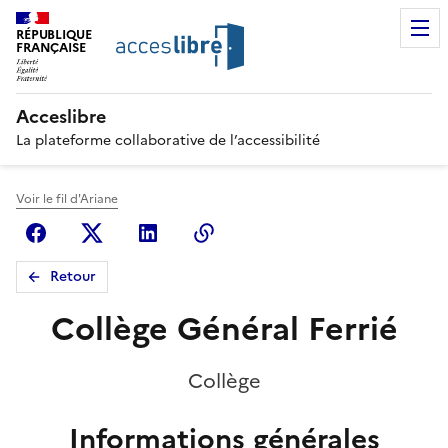
RÉPUBLIQUE
FRANÇAISE
Acceslibre
La plateforme collaborative de l’accessibilité
Voir le fil d'Ariane
Facebook
X (anciennement Twitter)
Linkedin
Copier le lien
Retour
Collège Général Ferrié
Collège
Informations générales