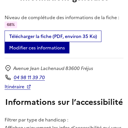
Niveau de complétude des informations de la fiche :
68%
Télécharger la fiche (PDF, environ 35 Ko)
Modifier ces informations
Avenue Jean Lachenaud 83600 Fréjus
Adresse
04 98 11 39 70
Téléphone
Itinéraire
Informations sur l’accessibilité
Filtrer par type de handicap :
Affichez uniquement les infos d'accessibilité qui vous