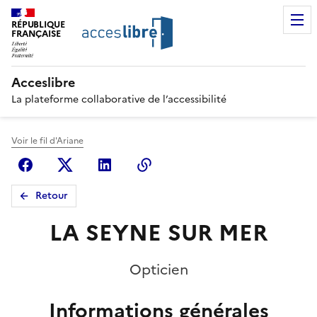
RÉPUBLIQUE
FRANÇAISE
Acceslibre
La plateforme collaborative de l’accessibilité
Voir le fil d'Ariane
Facebook
X (anciennement Twitter)
Linkedin
Copier le lien
Retour
LA SEYNE SUR MER
Opticien
Informations générales