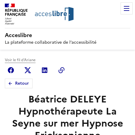
RÉPUBLIQUE
FRANÇAISE
Acceslibre
La plateforme collaborative de l’accessibilité
Voir le fil d'Ariane
Facebook
X (anciennement Twitter)
Linkedin
Copier le lien
Retour
Béatrice DELEYE
Hypnothérapeute La
Seyne sur mer Hypnose