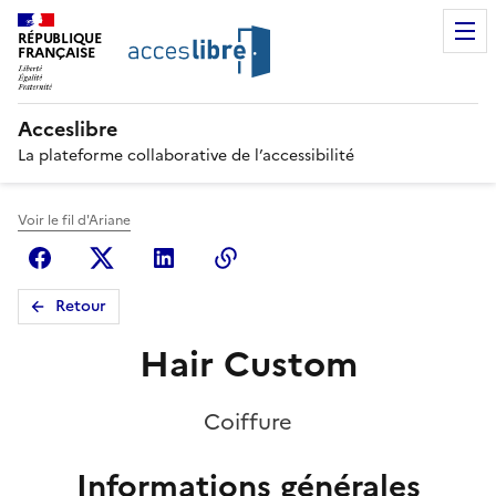
RÉPUBLIQUE
FRANÇAISE
Acceslibre
La plateforme collaborative de l’accessibilité
Voir le fil d'Ariane
Facebook
X (anciennement Twitter)
Linkedin
Copier le lien
Retour
Hair Custom
Coiffure
Informations générales