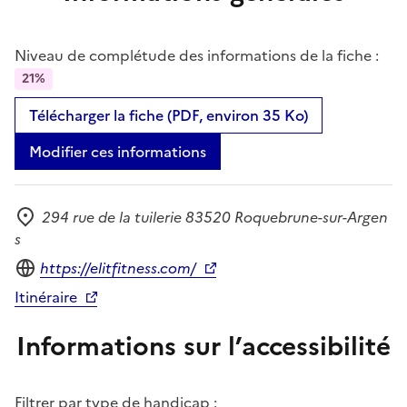
Niveau de complétude des informations de la fiche :
21%
Télécharger la fiche (PDF, environ 35 Ko)
Modifier ces informations
294 rue de la tuilerie 83520 Roquebrune-sur-Argen
Adresse
s
Site internet
https://elitfitness.com/
Itinéraire
Informations sur l’accessibilité
Filtrer par type de handicap :