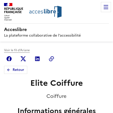
RÉPUBLIQUE
FRANÇAISE
Acceslibre
La plateforme collaborative de l’accessibilité
Voir le fil d'Ariane
Facebook
X (anciennement Twitter)
Linkedin
Copier le lien
Retour
Elite Coiffure
Coiffure
Informations générales